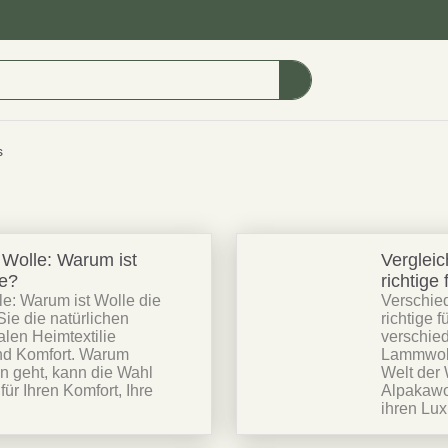
s
 Wolle: Warum ist
Vergleic
se?
richtige 
le: Warum ist Wolle die
Verschied
ie die natürlichen
richtige 
alen Heimtextilie
verschied
und Komfort. Warum
Lammwolle
n geht, kann die Wahl
Welt der 
ür Ihren Komfort, Ihre
Alpakawol
ihren Lux