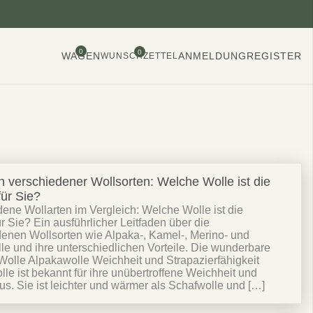
0
0
WAGEN
ANMELDUNG
REGISTER
WUNSCHZETTEL
h verschiedener Wollsorten: Welche Wolle ist die
für Sie?
ene Wollarten im Vergleich: Welche Wolle ist die
für Sie? Ein ausführlicher Leitfaden über die
enen Wollsorten wie Alpaka-, Kamel-, Merino- und
 und ihre unterschiedlichen Vorteile. Die wunderbare
Wolle Alpakawolle Weichheit und Strapazierfähigkeit
le ist bekannt für ihre unübertroffene Weichheit und
us. Sie ist leichter und wärmer als Schafwolle und […]