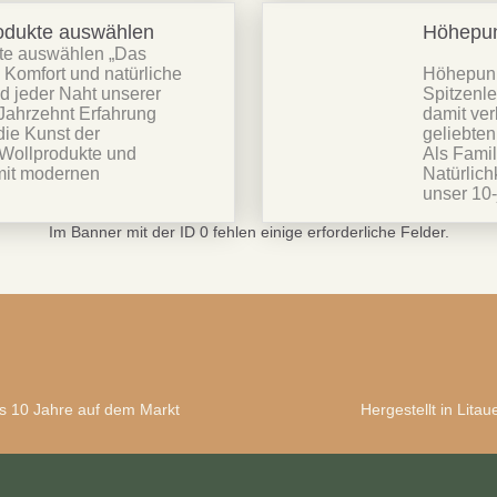
rodukte auswählen
Höhepun
kte auswählen „Das
 Komfort und natürliche
Höhepunk
nd jeder Naht unserer
Spitzenle
 Jahrzehnt Erfahrung
damit ver
ie Kunst der
geliebten
Wollprodukte und
Als Fami
 mit modernen
Natürlichk
unser 10-
Im Banner mit der ID 0 fehlen einige erforderliche Felder.
s 10 Jahre auf dem Markt
Hergestellt in Litau