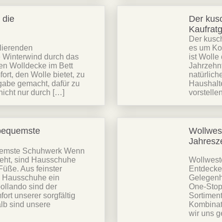
 die
Der kus
Kaufrat
Der kusc
lierenden
es um Ko
e Winterwind durch das
ist Wolle
en Wolldecke im Bett
Jahrzehnt
rt, den Wolle bietet, zu
natürlich
gabe gemacht, dafür zu
Haushalte
icht nur durch […]
vorstelle
 bequemste
Wollwest
Jahresze
uemste Schuhwerk Wenn
geht, sind Hausschuhe
Wollweste
Füße. Aus feinster
Entdecken
se Hausschuhe ein
Gelegenh
oollando sind der
One-Stop-
ort unserer sorgfältig
Sortiment
alb sind unsere
Kombinati
wir uns 