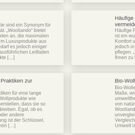
Häufige 
vermeid
te sind ein Synonym für
t. „Woollando“ bietet
Häufige 
kten an, die maximalen
ist ein w
 Um Luxusprodukte aus
Komfort u
darf es jedoch einiger
jedoch in
ausführlichen Leitfaden
pflegen. 
Sei schlau
kte […]
Ihnen zu 
10% SPA
Bei deiner ersten Best
Praktiken zur
Bio-Woll
Bio-Wolle
iken für eine lange
Maße, wie
Wollprodukte wie
umweltfre
erstellen, dass sie so
von natür
Abonnieren
bleiben. Egal, ob es
Woollando
oder andere
unverglei
Nein danke
ng ist der Schlüssel,
Vergleich
hön […]
Umwelt is