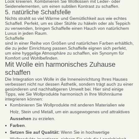
Look kreieren. Kombinieren Sie Wollkissen mit Leder- oder
Seidenelementen, um einen subtilen Kontrast zu schaffen.
5. natürliche Schafsfelle
Nichts strahlt so viel Wärme und Gemütlichkeit aus wie echtes
Schaffell. Perfekt, um es über Stühle zu häkeln oder als Teppich
zu verwenden, bringen Schaffelle einen Hauch von natürlichem
Luxus in jeden Raum.
Schaffelle
sind in einer Reihe von Größen und natürlichen Farben erhältlich,
die zu jeder Einrichtung passen.Schaffelle eignen sich perfekt,
Sei schlau
10% SPAREN
um eine hyggelige Atmosphäre zu schaffen, ein Synonym für
Komfort und Wohlbefinden.
Mit Wolle ein harmonisches Zuhause
Bei deiner ersten Bestellung
schaffen
Die Integration von Wolle in die Inneneinrichtung Ihres Hauses
verbessert nicht nur dessen Ästhetik, sondern trägt auch zu einer
gesünderen und nachhaltigeren Umwelt bei. Hier sind einige
Tipps, wie Sie Wollprodukte harmonisch in Ihre Wohnräume
integrieren können:
Abonnieren
Kombinieren Sie Wollprodukte mit anderen Materialien wie
Nein danke
Holz, Stein und Metall, um ein ausgewogenes und attraktives
Aussehen
zu erzielen.
datenschutzbestimmungen
Farben
.
bedingungen und Konditionen
Setzen Sie auf Qualität:
Wenn Sie in hochwertige