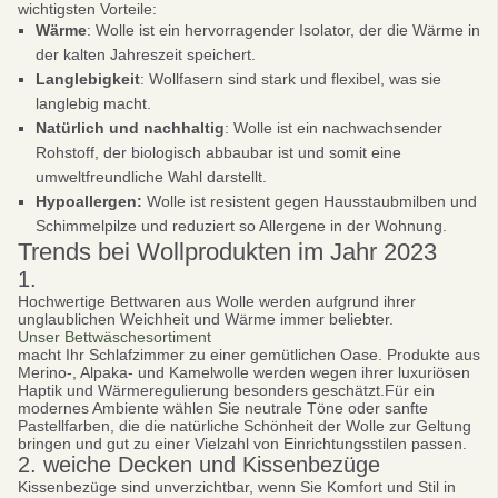
wichtigsten Vorteile:
Wärme
: Wolle ist ein hervorragender Isolator, der die Wärme in
der kalten Jahreszeit speichert.
Langlebigkeit
: Wollfasern sind stark und flexibel, was sie
langlebig macht.
Natürlich und nachhaltig
: Wolle ist ein nachwachsender
Rohstoff, der biologisch abbaubar ist und somit eine
umweltfreundliche Wahl darstellt.
Hypoallergen:
Wolle ist resistent gegen Hausstaubmilben und
Schimmelpilze und reduziert so Allergene in der Wohnung.
Trends bei Wollprodukten im Jahr 2023
1.
Hochwertige Bettwaren aus Wolle werden aufgrund ihrer
unglaublichen Weichheit und Wärme immer beliebter.
Unser Bettwäschesortiment
macht Ihr Schlafzimmer zu einer gemütlichen Oase. Produkte aus
Merino-, Alpaka- und Kamelwolle werden wegen ihrer luxuriösen
Haptik und Wärmeregulierung besonders geschätzt.Für ein
modernes Ambiente wählen Sie neutrale Töne oder sanfte
Pastellfarben, die die natürliche Schönheit der Wolle zur Geltung
bringen und gut zu einer Vielzahl von Einrichtungsstilen passen.
2. weiche Decken und Kissenbezüge
Kissenbezüge sind unverzichtbar, wenn Sie Komfort und Stil in