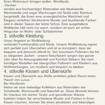
Ihren Wohnraum bringen wollen. Woollando
-Decken
werden aus hochwertigen Materialien wie Alpakawolle,
Merinowolle und sogar Mischungen mit Seide oder Bambus
hergestellt, die ihnen eine unvergleichliche Weichheit und
Eleganz verleihen.Strukturierte Muster und leuchtende Farben
sind in dieser Saison der letzte Schrei. Eine ausgefallene
Wolldecke hält nicht nur warm, sondern ist auch ein echter
Hingucker im Wohn- oder Schlafzimmer.
3. stilvolle Kleidung
Unser Angebot an Wollkleidung
verbindet Funktionalität und Mode. Unsere Wollkleidung eignet
sich perfekt zum Überziehen und ist so konzipiert, dass sie
bequem und dennoch stilvoll ist. Von luxuriösen Pullovern bis hin
zu eleganten Jacken - unsere Naturfasern sorgen das ganze
Jahr über für Atmungsaktivität und Komfort.Stöbern Sie nach
trendigen Modellen wie übergroßen Pullovern und Kleidern aus
Wollmischungen, um modisch und bequem zu bleiben.
4. stilvolle Kissen und Überwürfe
Kissen und Überwürfe aus Wolle verleihen jedem Raum einen
Hauch von Luxus. "
Bei Woollando
bieten wir eine vielseitige Kollektion aus Materialien wie
Schafwolle, Merinowolle und Naturfell an. Diese Akzente können
Ihr Interieur mit reicher Textur und gemütlicher Wärme
beleben.Indem Sie verschiedene Muster und Farben in Ihren
Kissen mischen, können Sie einen attraktiven und lebendigen