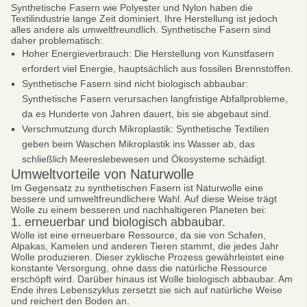
Synthetische Fasern wie Polyester und Nylon haben die
Textilindustrie lange Zeit dominiert. Ihre Herstellung ist jedoch
alles andere als umweltfreundlich. Synthetische Fasern sind
daher problematisch:
Hoher Energieverbrauch: Die Herstellung von Kunstfasern
erfordert viel Energie, hauptsächlich aus fossilen Brennstoffen.
Synthetische Fasern sind nicht biologisch abbaubar:
Synthetische Fasern verursachen langfristige Abfallprobleme,
da es Hunderte von Jahren dauert, bis sie abgebaut sind.
Verschmutzung durch Mikroplastik: Synthetische Textilien
geben beim Waschen Mikroplastik ins Wasser ab, das
schließlich Meereslebewesen und Ökosysteme schädigt.
Umweltvorteile von Naturwolle
Im Gegensatz zu synthetischen Fasern ist Naturwolle eine
bessere und umweltfreundlichere Wahl. Auf diese Weise trägt
Wolle zu einem besseren und nachhaltigeren Planeten bei:
1. erneuerbar und biologisch abbaubar.
Wolle ist eine erneuerbare Ressource, da sie von Schafen,
Alpakas, Kamelen und anderen Tieren stammt, die jedes Jahr
Wolle produzieren. Dieser zyklische Prozess gewährleistet eine
konstante Versorgung, ohne dass die natürliche Ressource
erschöpft wird. Darüber hinaus ist Wolle biologisch abbaubar. Am
Ende ihres Lebenszyklus zersetzt sie sich auf natürliche Weise
und reichert den Boden an.