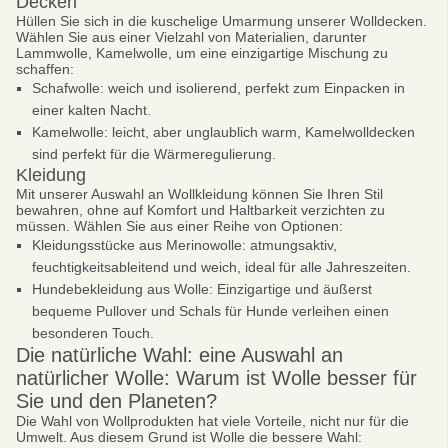
Decken
Hüllen Sie sich in die kuschelige Umarmung unserer Wolldecken.
Wählen Sie aus einer Vielzahl von Materialien, darunter
Lammwolle, Kamelwolle, um eine einzigartige Mischung zu
schaffen:
Schafwolle: weich und isolierend, perfekt zum Einpacken in
einer kalten Nacht.
Kamelwolle: leicht, aber unglaublich warm, Kamelwolldecken
sind perfekt für die Wärmeregulierung.
Sei schlau
Kleidung
10% SPAREN
Mit unserer Auswahl an Wollkleidung können Sie Ihren Stil
bewahren, ohne auf Komfort und Haltbarkeit verzichten zu
Bei deiner ersten Bestellung
müssen. Wählen Sie aus einer Reihe von Optionen:
Kleidungsstücke aus Merinowolle: atmungsaktiv,
feuchtigkeitsableitend und weich, ideal für alle Jahreszeiten.
Hundebekleidung aus Wolle: Einzigartige und äußerst
bequeme Pullover und Schals für Hunde verleihen einen
Abonnieren
besonderen Touch.
Die natürliche Wahl: eine Auswahl an
Nein danke
natürlicher Wolle: Warum ist Wolle besser für
Sie und den Planeten?
datenschutzbestimmungen
bedingungen und Konditionen
Die Wahl von Wollprodukten hat viele Vorteile, nicht nur für die
Umwelt. Aus diesem Grund ist Wolle die bessere Wahl: