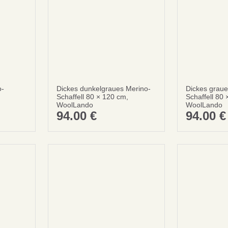
Sei schlau
10% SPA
o-
Dickes dunkelgraues Merino-
Dickes graue
Schaffell 80 × 120 cm,
Schaffell 80
Bei deiner ersten Best
WoolLando
WoolLando
94.00
€
94.00
€
Abonnieren
Nein danke