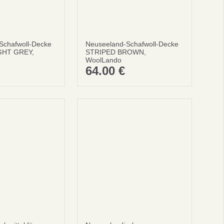
Schafwoll-Decke
Neuseeland-Schafwoll-Decke
GHT GREY,
STRIPED BROWN,
ingungen und Konditionen
WoolLando
64.00
€