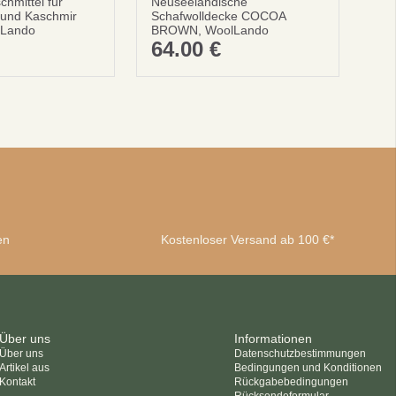
chmittel für
Neuseelandische
 und Kaschmir
Schafwolldecke COCOA
lLando
BROWN, WoolLando
64.00
€
en
Kostenloser Versand ab 100 €*
Über uns
Informationen
Über uns
Datenschutzbestimmungen
Artikel aus
Bedingungen und Konditionen
Kontakt
Rückgabebedingungen