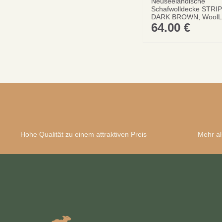
Neuseelandische
Schafwolldecke STRI
DARK BROWN, WoolL
64.00
€
Hohe Qualität zu einem attraktiven Preis
Mehr al