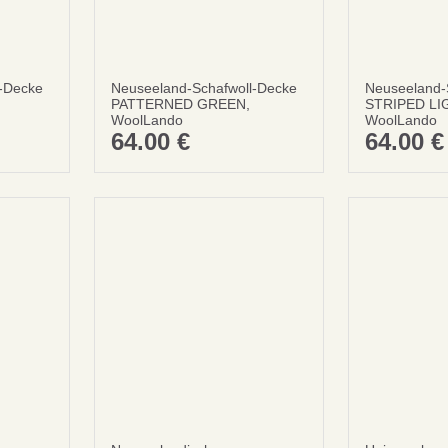
l-Decke
Neuseeland-Schafwoll-Decke
Neuseeland-
PATTERNED GREEN,
STRIPED LI
datenschutzbestimmungen
bed
WoolLando
WoolLando
64.00
€
64.00
€