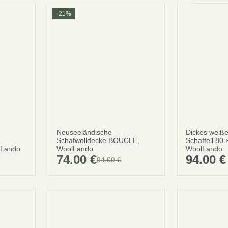
-21%
Neuseeländische
Dickes weiße
Schafwolldecke BOUCLE,
Schaffell 80
Lando
WoolLando
WoolLando
74.00
€
94.00
€
94.00
€
Ursprünglicher
Aktueller
Preis
Preis
war:
ist:
94.00 €
74.00 €.