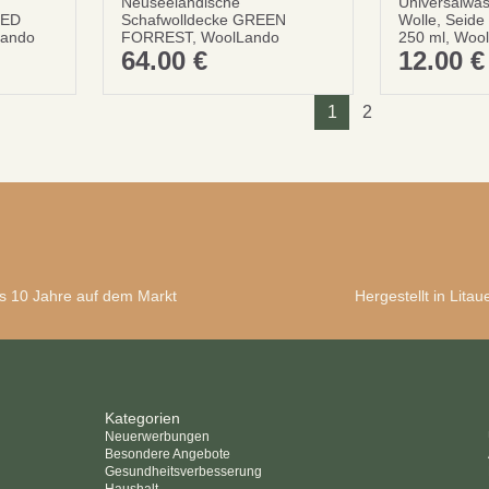
Neuseelandische
Universalwas
PED
Schafwolldecke GREEN
Wolle, Seide
ando
FORREST, WoolLando
250 ml, Woo
64.00
€
12.00
€
1
2
s 10 Jahre auf dem Markt
Hergestellt in Litau
Kategorien
Neuerwerbungen
Besondere Angebote
Gesundheitsverbesserung