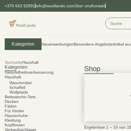
+370 643 92891
info@woollando.com
Über uns
Kontakt
Kategorien
Neuerwerbungen
Besondere Angebote
Artikel au
Startseite
Haushalt
Kategorien
Shop
Gesundheitsverbesserung
Haushalt
Waschmittel
Schaffell
Wollplaids
Bettwäsche-Sets
Decken
Fäden
Für Kinder
Hausschuhe
Kleidung
Kopfkissen
Ergebnisse 1 – 16 von 1
Verkaufsschlager