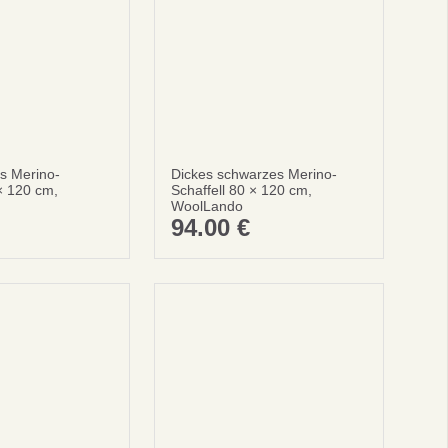
REN
s Merino-
Dickes schwarzes Merino-
 × 120 cm,
Schaffell 80 × 120 cm,
ellung
WoolLando
94.00
€