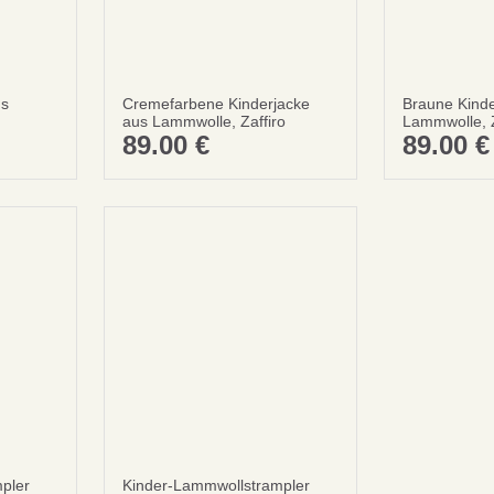
us
Cremefarbene Kinderjacke
Braune Kinde
Sei schlau
aus Lammwolle, Zaffiro
Lammwolle, Z
10% SPA
89.00
€
89.00
€
Bei deiner ersten Best
Abonnieren
Nein danke
pler
Kinder-Lammwollstrampler