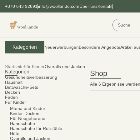
+370 643 92891
info@woollando.com
Über uns
Kontakt
Kategorien
Neuerwerbungen
Besondere Angebote
Artikel au
Startseite
Für Kinder
Overalls und Jacken
Kategorien
Shop
Gesundheitsverbesserung
Haushalt
Alle 6 Ergebnisse werde
Bettwäsche-Sets
Decken
Fäden
Für Kinder
Mama und Kinder
Kinder-Decken
Für Neugeborene
Handschuhe
Handschuhe für Rollstühle
Hüte
Overalls und Jacken