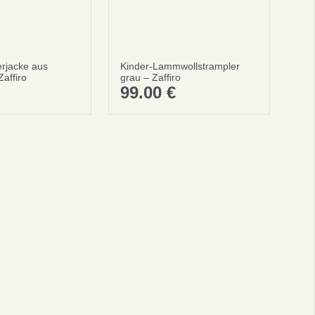
rjacke aus
Kinder-Lammwollstrampler
affiro
grau – Zaffiro
REN
99.00
€
ellung