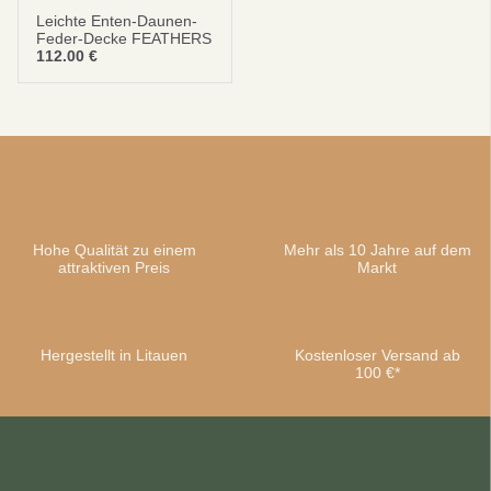
Leichte Enten-Daunen-
Feder-Decke FEATHERS
112.00
€
Hohe Qualität zu einem
Sei schlau
Mehr als 10 Jahre auf dem
10% SPAREN
attraktiven Preis
Markt
Bei deiner ersten Bestellung
Hergestellt in Litauen
Kostenloser Versand ab
100 €*
Abonnieren
Nein danke