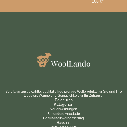
100 €*
Sei schlau
10% SPAREN
Bei deiner ersten Bestellung
Abonnieren
Nein danke
datenschutzbestimmungen
bedingungen und Konditionen
Sorgfältig ausgewählte, qualitativ hochwertige Wollprodukte für Sie und Ihre
Liebsten. Wärme und Gemütlichkeit für Ihr Zuhause.
Folge uns
Kategorien
Neuerwerbungen
Besondere Angebote
Gesundheitsverbesserung
Haushalt