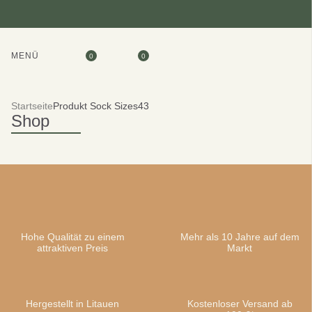
MENÜ
0
0
Startseite
Produkt Sock Sizes
43
Shop
Hohe Qualität zu einem
Mehr als 10 Jahre auf dem
attraktiven Preis
Markt
Hergestellt in Litauen
Kostenloser Versand ab