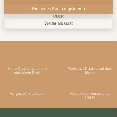
Ein neues Konto registrieren
ODER
Weiter als Gast
Sei schlau
10% SPAREN
Hohe Qualität zu einem
Mehr als 10 Jahre auf dem
attraktiven Preis
Markt
Bei deiner ersten Bestellung
Hergestellt in Litauen
Kostenloser Versand ab
100 €*
Abonnieren
Nein danke