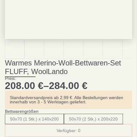
Warmes Merino-Woll-Bettwaren-Set
FLUFF, WoolLando
Preis:
208.00
€
–
284.00
€
Preisspanne:
208.00 €
Standardversandpreis ab 2,99 €. Alle Bestellungen werden
innerhalb von 3 - 5 Werktagen geliefert.
bis
Bettwarengrößen
284.00 €
50x70 (1 Stk.) x 140x200
50x70 (2 Stk.) x 200x220
Verfügbar:
0