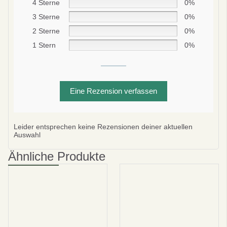
10% SPAREN
4 Sterne
0%
3 Sterne
0%
Bei deiner ersten Bestellung
2 Sterne
0%
1 Stern
0%
Abonnieren
Nein danke
Eine Rezension verfassen
datenschutzbestimmungen
bedingungen und Konditionen
Leider entsprechen keine Rezensionen deiner aktuellen
Auswahl
Ähnliche Produkte