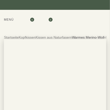
MENÜ
0
0
Startseite
Kopfkissen
Kissen aus Naturfasern
Warmes Merino-Woll-Be