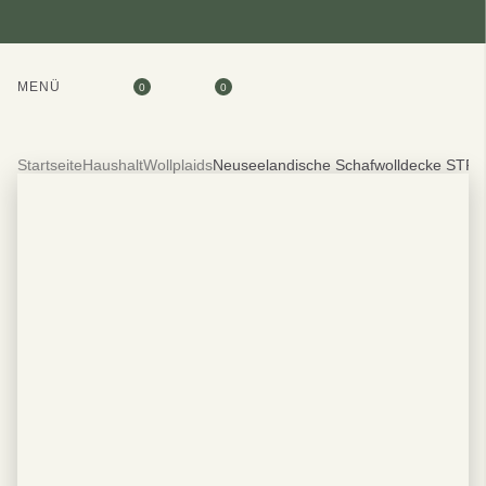
MENÜ
0
0
Startseite
Haushalt
Wollplaids
Neuseelandische Schafwolldecke ST