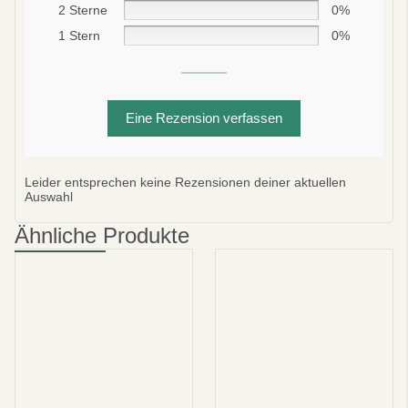
2 Sterne
0%
Bei deiner ersten Bestellung
1 Stern
0%
Eine Rezension verfassen
Abonnieren
Nein danke
Leider entsprechen keine Rezensionen deiner aktuellen
datenschutzbestimmungen
Auswahl
bedingungen und Konditionen
Ähnliche Produkte