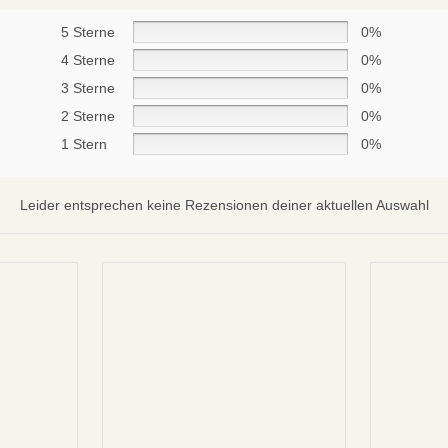
5 Sterne
0%
4 Sterne
0%
3 Sterne
0%
Abonnieren
2 Sterne
0%
Nein danke
1 Stern
0%
Leider entsprechen keine Rezensionen deiner aktuellen Auswahl
datenschutzbestimmungen
bed