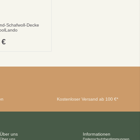
nd-Schafwoll-Decke
oolLando
0
€
en
Kostenloser Versand ab 100 €*
Über uns
Informationen
Über uns
Datenschutzbestimmungen