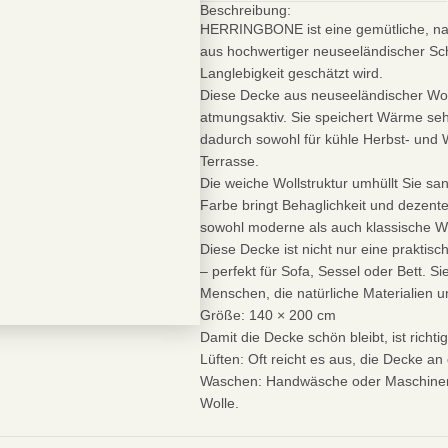
Beschreibung:
HERRINGBONE
ist eine gemütliche, n
aus hochwertiger neuseeländischer Schaf
Langlebigkeit geschätzt wird.
Diese Decke aus neuseeländischer Wol
atmungsaktiv. Sie speichert Wärme sehr
dadurch sowohl für kühle Herbst- und
Terrasse.
Die weiche Wollstruktur umhüllt Sie san
Farbe bringt Behaglichkeit und dezente E
sowohl moderne als auch klassische Woh
Diese Decke ist nicht nur eine praktis
– perfekt für Sofa, Sessel oder Bett. S
Menschen, die natürliche Materialien u
Größe:
140 × 200 cm
Damit die Decke schön bleibt, ist richti
Lüften:
Oft reicht es aus, die Decke an 
Waschen:
Handwäsche oder Maschinenw
Sei schlau
10% SPA
Wolle.
Bei deiner ersten Best