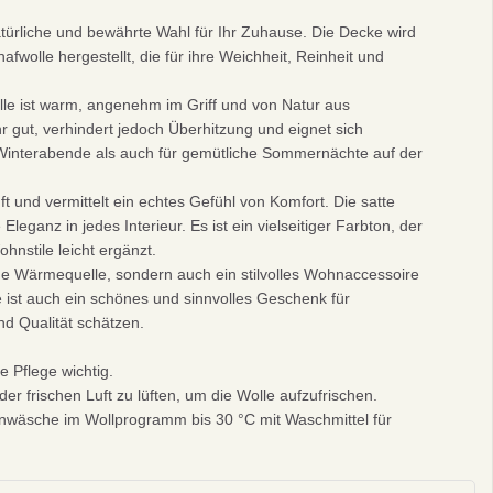
atürliche und bewährte Wahl für Ihr Zuhause. Die Decke wird
wolle hergestellt, die für ihre Weichheit, Reinheit und
le ist warm, angenehm im Griff und von Natur aus
 gut, verhindert jedoch Überhitzung und eignet sich
 Winterabende als auch für gemütliche Sommernächte auf der
ft und vermittelt ein echtes Gefühl von Komfort. Die satte
leganz in jedes Interieur. Es ist ein vielseitiger Farbton, der
nstile leicht ergänzt.
che Wärmequelle, sondern auch ein stilvolles Wohnaccessoire
ie ist auch ein schönes und sinnvolles Geschenk für
nd Qualität schätzen.
ge Pflege wichtig.
der frischen Luft zu lüften, um die Wolle aufzufrischen.
äsche im Wollprogramm bis 30 °C mit Waschmittel für
REN
ellung