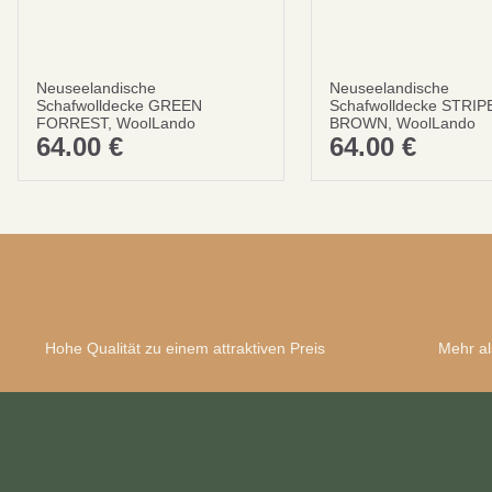
Neuseelandische
Neuseelandische
Schafwolldecke GREEN
Schafwolldecke STRI
FORREST, WoolLando
BROWN, WoolLando
64.00
€
64.00
€
Hohe Qualität zu einem attraktiven Preis
Mehr al