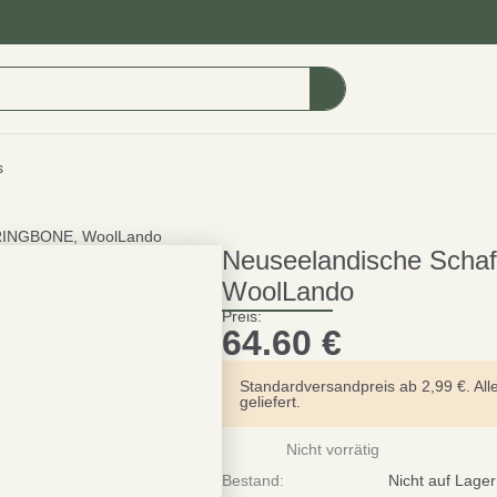
s
RRINGBONE, WoolLando
Neuseelandische Sch
WoolLando
Preis:
64.60
€
Standardversandpreis ab 2,99 €. All
geliefert.
Nicht vorrätig
Bestand:
Nicht auf Lager