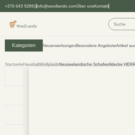
+370 643 92891
info@woollando.com
Über uns
Kontakt
Kategorien
Neuerwerbungen
Besondere Angebote
Artikel au
Startseite
Haushalt
Wollplaids
Neuseelandische Schafwolldecke HE