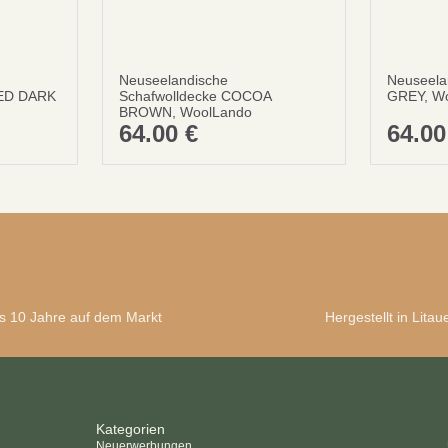
Neuseelandische
Neuseela
PED DARK
Schafwolldecke COCOA
GREY, W
BROWN, WoolLando
64.00
€
64.0
s 10 Jahre auf dem Markt
Hergestellt in Litau
Kategorien
Neuerwerbungen