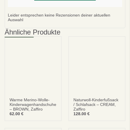
Leider entsprechen keine Rezensionen deiner aktuellen
Abonnieren
Auswahl
Nein danke
Ähnliche Produkte
datenschutzbestimmungen
bedingungen und Konditionen
Warme Merino-Wolle-
Naturwoll-Kinderfußsack
Kinderwagenhandschuhe
/ Schlafsack – CREAM,
– BROWN, Zaffiro
Zaffiro
62.00
€
128.00
€