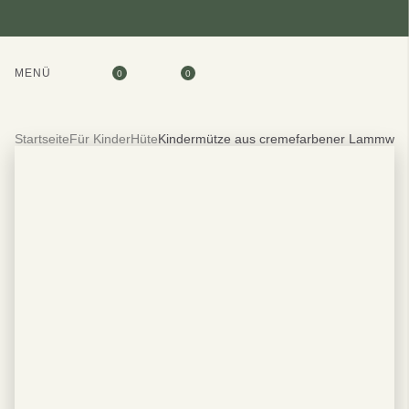
MENÜ
0
0
Startseite
Für Kinder
Hüte
Kindermütze aus cremefarbener Lammwolle