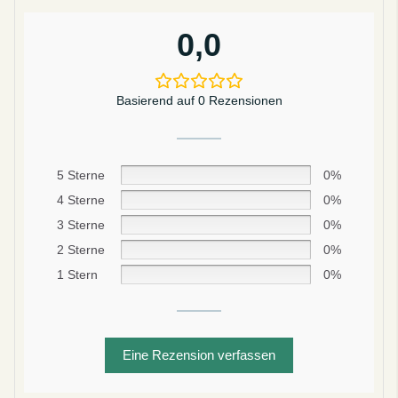
0,0
Sei schlau
10% SPAREN
Basierend auf 0 Rezensionen
Bei deiner ersten Bestellung
5 Sterne
0%
4 Sterne
0%
3 Sterne
0%
Abonnieren
2 Sterne
0%
Nein danke
1 Stern
0%
datenschutzbestimmungen
bedingungen und Konditionen
Eine Rezension verfassen