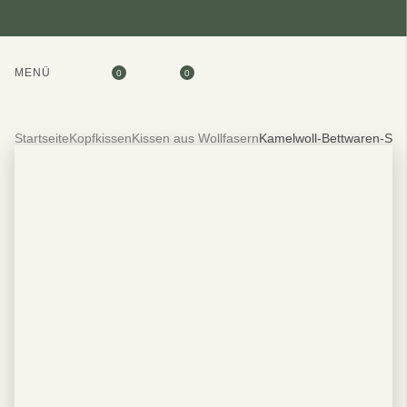
MENÜ
0
0
Startseite
Kopfkissen
Kissen aus Wollfasern
Kamelwoll-Bettwaren-Se