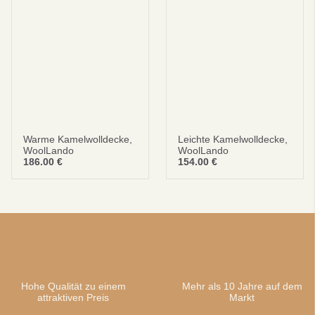
Warme Kamelwolldecke,
Leichte Kamelwolldecke,
WoolLando
WoolLando
186.00
€
154.00
€
Hohe Qualität zu einem
Mehr als 10 Jahre auf dem
attraktiven Preis
Markt