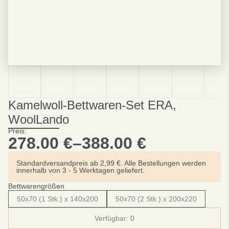
Kamelwoll-Bettwaren-Set ERA,
WoolLando
Preis:
278.00
€
–
388.00
€
Preisspanne:
278.00 €
Standardversandpreis ab 2,99 €. Alle Bestellungen werden
innerhalb von 3 - 5 Werktagen geliefert.
bis
Bettwarengrößen
388.00 €
50x70 (1 Stk.) x 140x200
50x70 (2 Stk.) x 200x220
Verfügbar:
0